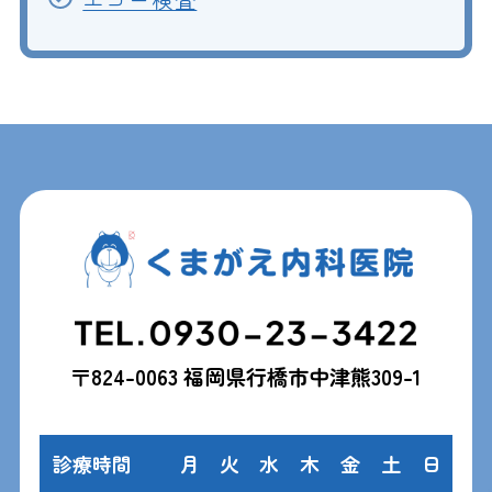
エコー検査
〒824-0063 福岡県行橋市中津熊309-1
診療時間
月
火
水
木
金
土
日